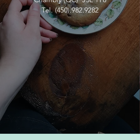
Tel. (450).982.9282