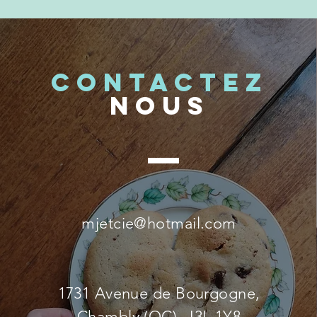
CONTACTez
noUS
mjetcie@hotmail.com
1731 Avenue de Bourgogne,
Chambly (QC) J3L 1Y8