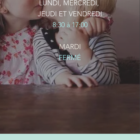
LUNDI, MERCREDI,
JEUDI ET
VENDREDI
8:30 à 17:00
MARDI
FERMÉ